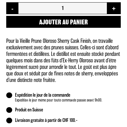
quantité
-
+
de
Vieille
Prune
AJOUTER AU PANIER
Oloroso
Sherry
Cask
Pour la Vieille Prune Oloroso Sherry Cask Finish, on travaille
Finish
exclusivement avec des prunes suisses. Celles-ci sont d’abord
fermentées et distillées. Le distillat est ensuite stocké pendant
quelques mois dans des fûts d’Ex-Herry Oloroso avant d’être
légèrement sucré pour arrondir le tout. Le goût est plus âpre
que doux et séduit par de fines notes de sherry, enveloppées
d’une distincte note fruitée.
Expédition le jour de la commande
Expédition le jour même pour toute commande passée avant 9h00.
Produit en Suisse
Livraison gratuite à partir de CHF 100.–