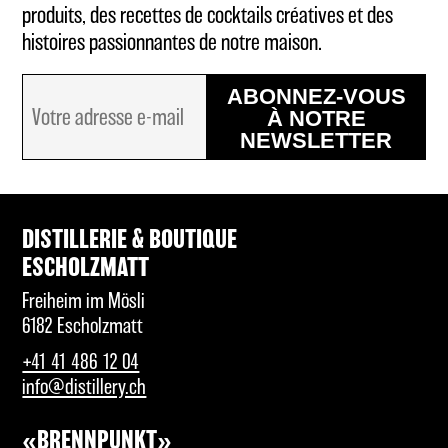
RHUM
produits, des recettes de cocktails créatives et des
histoires passionnantes de notre maison.
VODKA
ABONNEZ-VOUS
ABSINTHE
À NOTRE
NEWSLETTER
APÉRITIF
SANS ALCOOL
DISTILLERIE & BOUTIQUE
ESCHOLZMATT
TONICS & FILLER
Freiheim im Mösli
6182 Escholzmatt
ANNIVERSAIRE
+41 41 486 12 04
SIROP
info@distillery.ch
ACCESSOIRES DE BAR
«BRENNPUNKT»