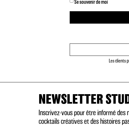
VERMOUTH
Se souvenir de moi
RHUM
VODKA
ABSINTHE
Les clients
APÉRITIF
SANS ALCOOL
NEWSLETTER STU
TONICS & FILLER
Inscrivez-vous pour être informé des 
cocktails créatives et des histoires p
ANNIVERSAIRE