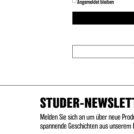
WERMUT
Angemeldet bleiben
RUM
VODKA
ABSINTHE
APERITIF
ALKOHOLFREI
STUDER-NEWSLET
TONICS & FILLER
Melden Sie sich an um über neue Prod
spannende Geschichten aus unserem H
ANNIVERSAIRE