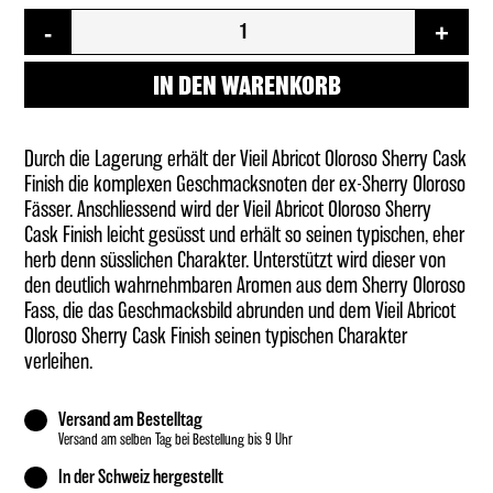
Vieil
-
+
Abricot
Oloroso
Sherry
IN DEN WARENKORB
Cask
Finish
Menge
Durch die Lagerung erhält der Vieil Abricot Oloroso Sherry Cask
Finish die komplexen Geschmacksnoten der ex-Sherry Oloroso
Fässer. Anschliessend wird der Vieil Abricot Oloroso Sherry
Cask Finish leicht gesüsst und erhält so seinen typischen, eher
herb denn süsslichen Charakter. Unterstützt wird dieser von
den deutlich wahrnehmbaren Aromen aus dem Sherry Oloroso
Fass, die das Geschmacksbild abrunden und dem Vieil Abricot
Oloroso Sherry Cask Finish seinen typischen Charakter
verleihen.
Versand am Bestelltag
Versand am selben Tag bei Bestellung bis 9 Uhr
In der Schweiz hergestellt