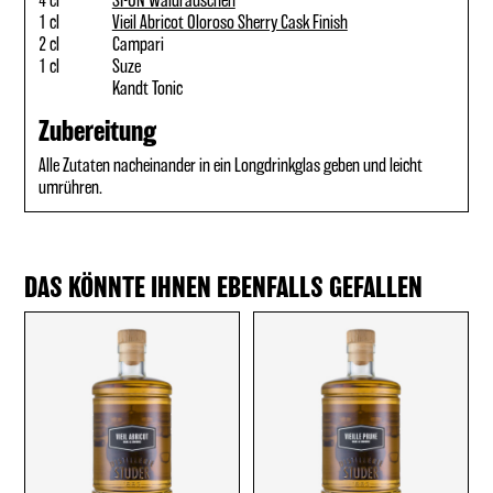
4 cl
SI-ON Waldrauschen
1 cl
Vieil Abricot Oloroso Sherry Cask Finish
2 cl
Campari
1 cl
Suze
Kandt Tonic
Zubereitung
Alle Zutaten nacheinander in ein Longdrinkglas geben und leicht
umrühren.
DAS KÖNNTE IHNEN EBENFALLS GEFALLEN