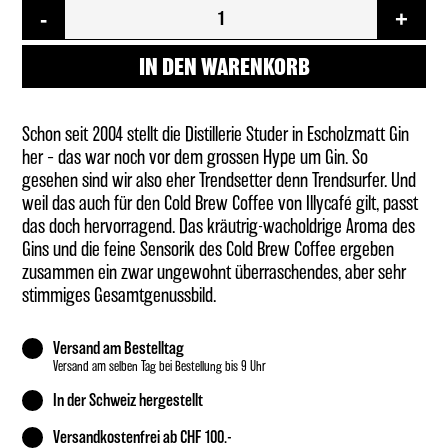
BROOSTER
-
+
Cold
Brew
Coffee
IN DEN WARENKORB
vs
Gin
Menge
Schon seit 2004 stellt die Distillerie Studer in Escholzmatt Gin
her – das war noch vor dem grossen Hype um Gin. So
gesehen sind wir also eher Trendsetter denn Trendsurfer. Und
weil das auch für den Cold Brew Coffee von Illycafé gilt, passt
das doch hervorragend. Das kräutrig-wacholdrige Aroma des
Gins und die feine Sensorik des Cold Brew Coffee ergeben
zusammen ein zwar ungewohnt überraschendes, aber sehr
stimmiges Gesamtgenussbild.
Versand am Bestelltag
Versand am selben Tag bei Bestellung bis 9 Uhr
In der Schweiz hergestellt
Versandkostenfrei ab CHF 100.-