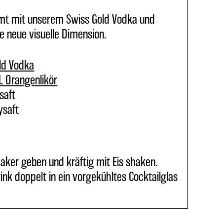
mt mit unserem Swiss Gold Vodka und
ne neue visuelle Dimension.
ld Vodka
L Orangenlikör
saft
ysaft
haker geben und kräftig mit Eis shaken.
nk doppelt in ein vorgekühltes Cocktailglas