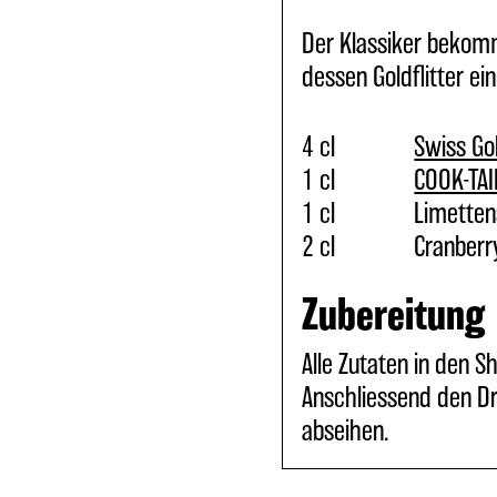
Der Klassiker bekom
dessen Goldflitter ei
4 cl
Swiss Go
1 cl
COOK-TAI
1 cl
Limetten
2 cl
Cranberr
Zubereitung
Alle Zutaten in den S
Anschliessend den Dri
abseihen.