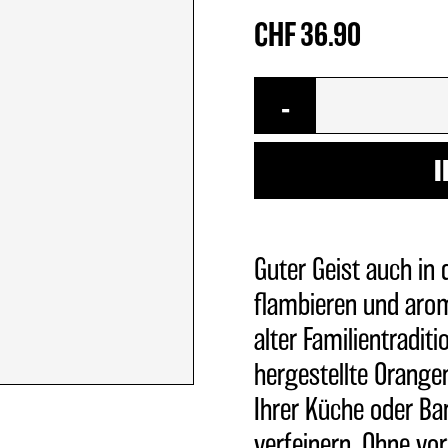
CHF
36.90
COOK-
-
TAIL
Orangenlikör
I
Menge
Guter Geist auch in 
flambieren und arom
alter Familientradit
hergestellte Orangen
Ihrer Küche oder Ba
verfeinern. Ohne vo