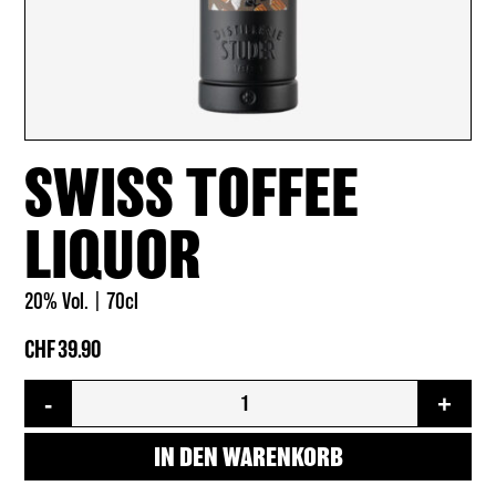
SWISS TOFFEE
LIQUOR
20% Vol.
70cl
CHF
39.90
Swiss
-
+
Toffee
Liquor
Menge
IN DEN WARENKORB