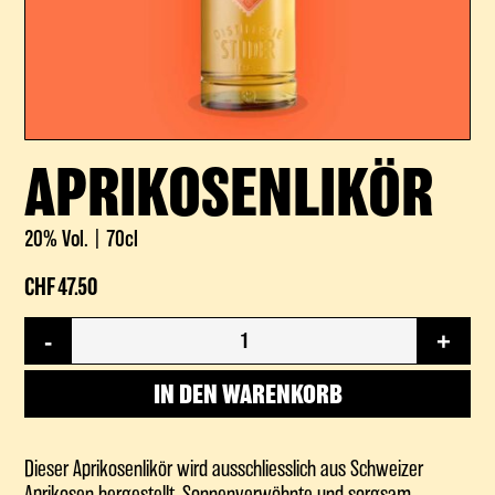
APRIKOSENLIKÖR
20% Vol.
70cl
CHF
47.50
Aprikosenlikör
-
+
Menge
IN DEN WARENKORB
Dieser Aprikosenlikör wird ausschliesslich aus Schweizer
Aprikosen hergestellt. Sonnenverwöhnte und sorgsam