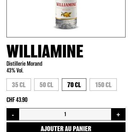
WILLIAMINE
Distillerie Morand
43% Vol.
35 CL
50 CL
70 CL
150 CL
43.90
quantité
-
+
de
Williamine
AJOUTER AU PANIER