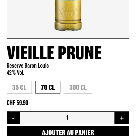
VIEILLE PRUNE
Réserve Baron Louis
42% Vol.
35 CL
70 CL
300 CL
59.90
quantité
-
+
de
Vieille
Prune
AJOUTER AU PANIER