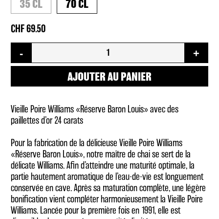
35 CL
70 CL
69.50
quantité
-
+
de
Vieille
Poire
AJOUTER AU PANIER
Williams
mit
24
Vieille Poire Williams «Réserve Baron Louis» avec des
Karat
paillettes d’or 24 carats
Goldflitter
Pour la fabrication de la délicieuse Vieille Poire Williams
«Réserve Baron Louis», notre maître de chai se sert de la
délicate Williams. Afin d’atteindre une maturité optimale, la
partie hautement aromatique de l’eau-de-vie est longuement
conservée en cave. Après sa maturation complète, une légère
bonification vient compléter harmonieusement la Vieille Poire
Williams. Lancée pour la première fois en 1991, elle est