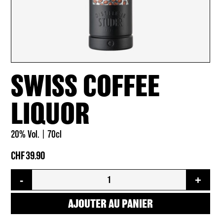
SWISS COFFEE
LIQUOR
20% Vol.
70cl
CHF
39.90
quantité
-
+
de
Swiss
Coffee
AJOUTER AU PANIER
Liquor