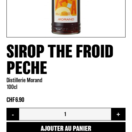
SIROP THE FROID
PECHE
Distillerie Morand
100cl
CHF
6.90
quantité
-
+
de
Sirop
the
AJOUTER AU PANIER