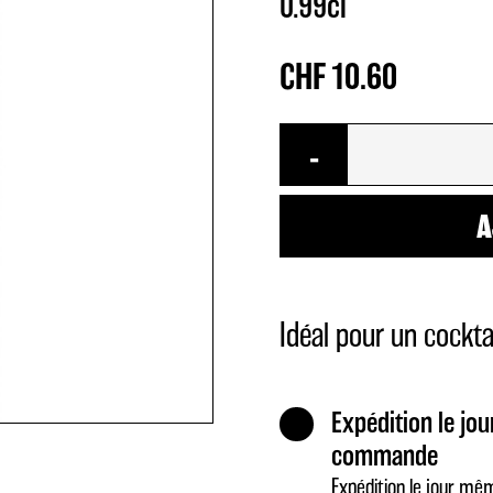
0.99cl
CHF
10.60
quantité
-
de
Sirop
A
sucre
de
canne
Idéal pour un cockta
Expédition le jou
commande
Expédition le jour mê