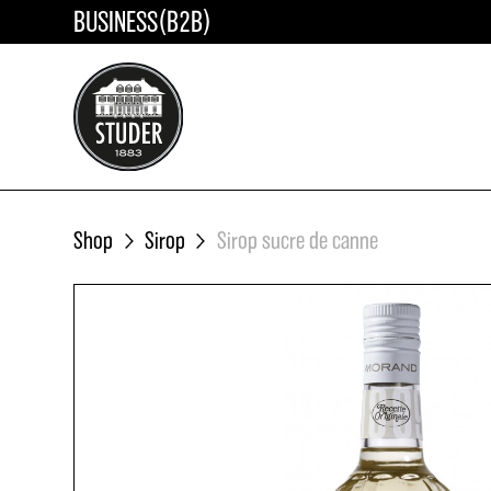
BUSINESS(B2B)
ÖFFENTLICHE KURSE
A
In der «BRENNPUNKT Cocktail-Ak
AC
bieten wir verschiedene Kurse für
interessierte Home-Barkeeper an.
Sie Ihren Platz in einem unserer
Shop
Sirop
Sirop sucre de canne
ausgeschriebenen Kurse.
MEHR ERFAHREN