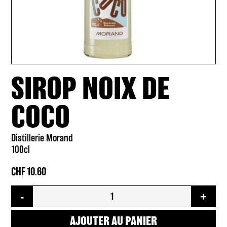
SIROP NOIX DE
COCO
Distillerie Morand
100cl
CHF
10.60
quantité
-
+
de
Sirop
noix
AJOUTER AU PANIER