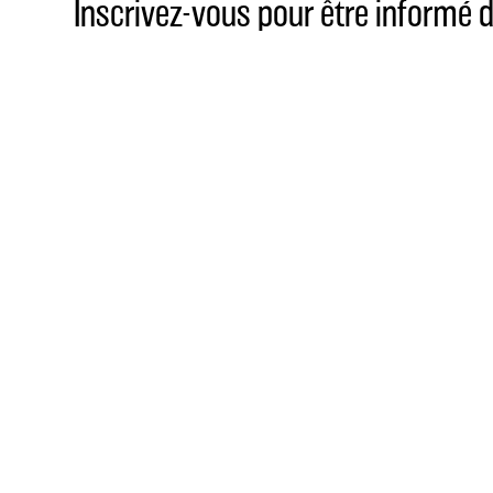
Inscrivez-vous pour être informé
produits, des recettes de cocktails
des histoires passionnantes de no
DISTILLERIE & BOUTIQUE
ESCHOLZMATT
Freiheim im Mösli
6182 Escholzmatt
+41 41 486 12 04