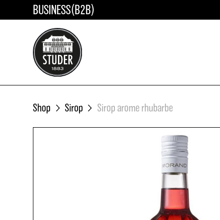
BUSINESS(B2B)
ÖFFENTLICHE KURSE
A
In der «BRENNPUNKT Cocktail-Ak
AC
bieten wir verschiedene Kurse für
interessierte Home-Barkeeper an.
Sie Ihren Platz in einem unserer
Shop
Sirop
Sirop arome rhubarbe
ausgeschriebenen Kurse.
MEHR ERFAHREN