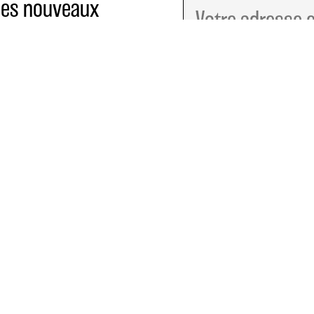
 des nouveaux
 créatives et
tre maison.
«BRENNPUNKT»
COCKTAIL-AKADEMIE
Löwenplatz 4
6004 Lucerne