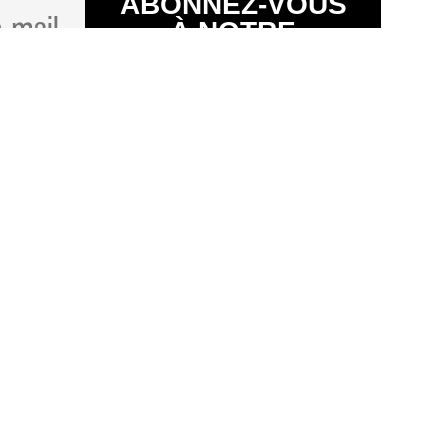
ABONNEZ-VOUS
À NOTRE
NEWSLETTER
SUIVEZ-NOUS
Conditions générales
Protection des données