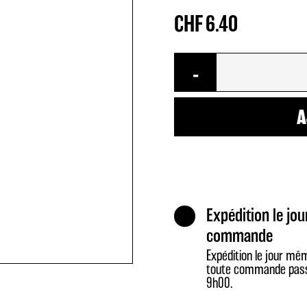
CHF
6.40
quantité
-
de
Sirop
A
arome
rhubarbe
Expédition le jou
commande
Expédition le jour mê
toute commande pas
9h00.