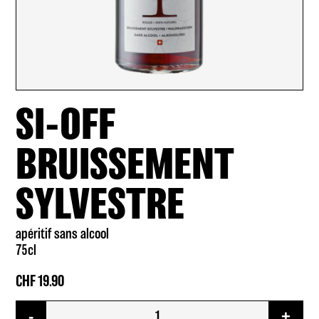
SI-OFF
BRUISSEMENT
SYLVESTRE
apéritif sans alcool
75cl
CHF
19.90
quantité
-
+