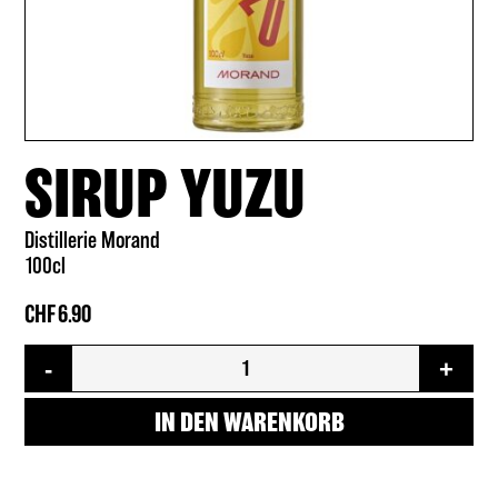
SIRUP YUZU
Distillerie Morand
100cl
CHF
6.90
Sirup
-
+
Yuzu
Menge
IN DEN WARENKORB