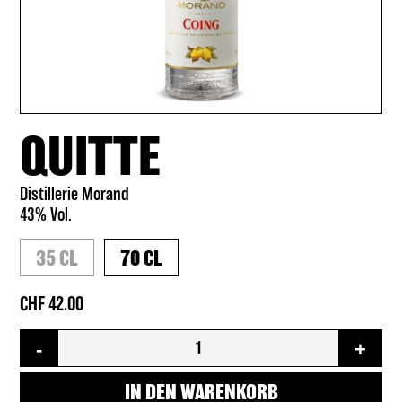
QUITTE
Distillerie Morand
43% Vol.
35 CL
70 CL
42.00
Quitte
-
+
Menge
IN DEN WARENKORB