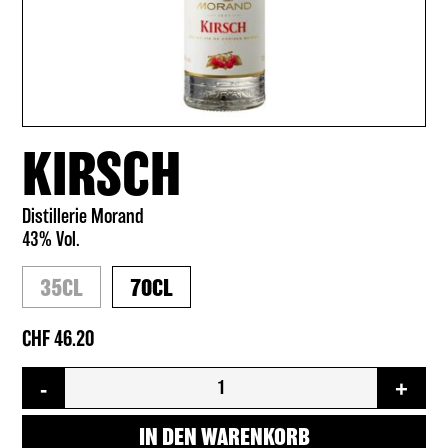
KIRSCH
Distillerie Morand
43% Vol.
35CL
70CL
46.20
Kirsch
-
+
Menge
IN DEN WARENKORB