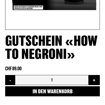
GUTSCHEIN «HOW
TO NEGRONI»
CHF
89.00
Gutschein
-
+
«How
To
Negroni»
IN DEN WARENKORB
Menge