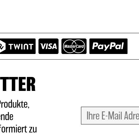
TTER
Produkte,
ende
formiert zu