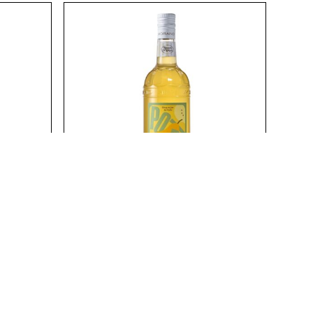
E
SIRUP WALLISER
WILLIAMSBIRNEN – 100 CL