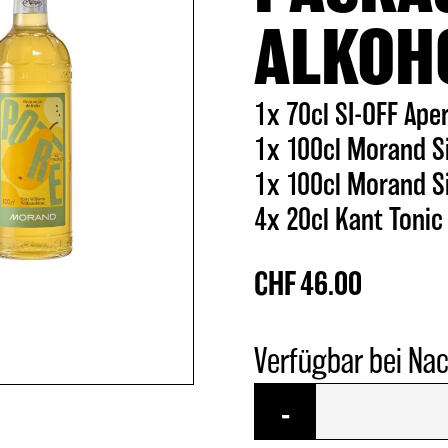
ALKOH
1x 70cl SI-OFF Aper
1x 100cl Morand Si
1x 100cl Morand S
4x 20cl Kant Tonic
CHF
46.00
Verfügbar bei Na
Betty
-
Bossy