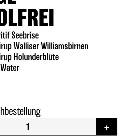
OLFREI
itif Seebrise
rup Walliser Williamsbirnen
irup Holunderblüte
 Water
chbestellung
+