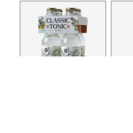
KANDT TONIC WATER – 4ER
SI-OF
TRAY