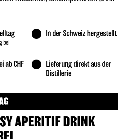
elltag
In der Schweiz hergestellt
g bei
ei ab CHF
Lieferung direkt aus der
Distillerie
AG
SY APERITIF DRINK
REI