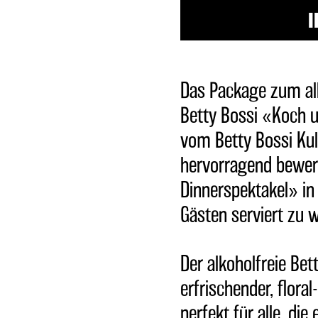
Aperitif-
I
Drink
Package
alkoholfrei
Menge
Das Package zum alk
Betty Bossi «Koch u
vom Betty Bossi Kul
hervorragend bewer
Dinnerspektakel» in
Gästen serviert zu 
Der alkoholfreie Bett
erfrischender, floral
perfekt für alle, d