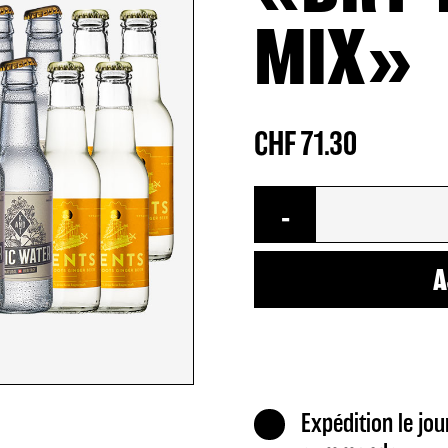
MIX»
CHF
71.30
quantité
-
de
Swiss
A
Highland
Gin
&
Tonic
Set
Expédition le jou
«Dry