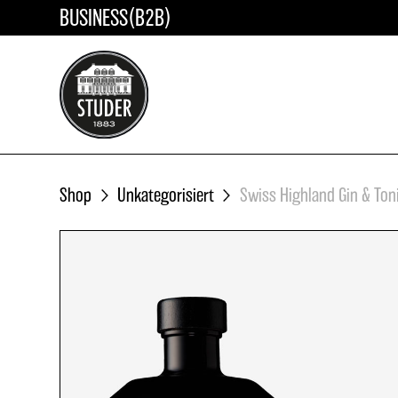
BUSINESS(B2B)
ÖFFENTLICHE KURSE
A
In der «BRENNPUNKT Cocktail-Ak
AC
bieten wir verschiedene Kurse für
interessierte Home-Barkeeper an.
Sie Ihren Platz in einem unserer
Shop
Unkategorisiert
Swiss Highland Gin & Ton
ausgeschriebenen Kurse.
MEHR ERFAHREN