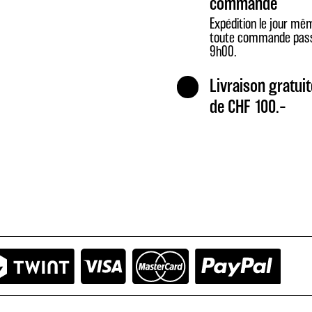
commande
Tonic
Expédition le jour mê
&
toute commande pas
Mule
9h00.
Mix»
Livraison gratuit
de CHF 100.–