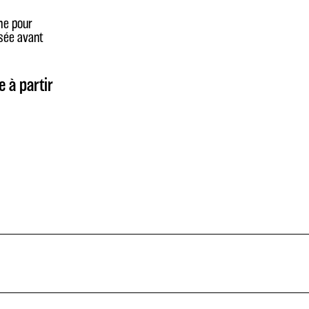
me pour
sée avant
e à partir