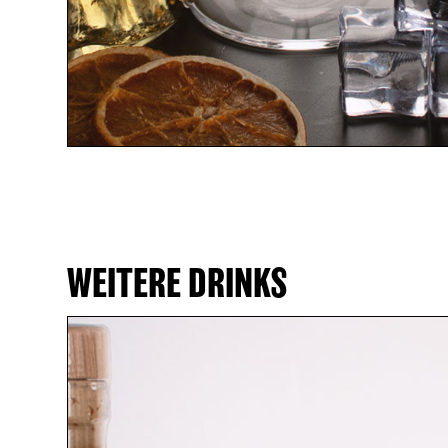
APERITIF
ALKOHOLFREI
TONICS & FILLER
ANNIVERSAIRE
WEITERE DRINKS
SIRUP
PACKAGES