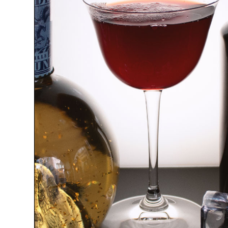
LIKÖRE
GIN
WERMUT
RUM
VODKA
ABSINTHE