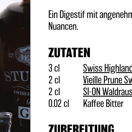
Ein Digestif mit angeneh
Nuancen.
ZUTATEN
3 cl
Swiss Highland
2 cl
Vieille Prune 
2 cl
SI-ON Waldrau
0.02 cl
Kaffee Bitter
ZUBEREITUNG