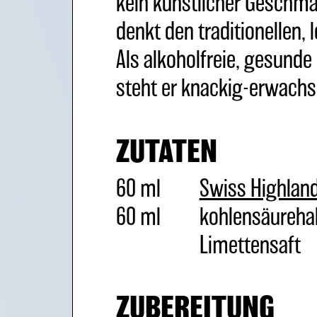
kein künstlicher Geschmac
denkt den traditionellen, 
Als alkoholfreie, gesunde 
steht er knackig-erwachs
ZUTATEN
60 ml
Swiss Highland
60 ml
kohlensäureha
Limettensaft
ZUBEREITUNG