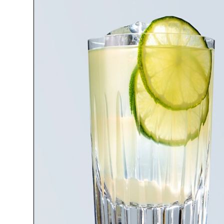
LIKÖRE
GIN
WERMUT
RUM
VODKA
ABSINTHE