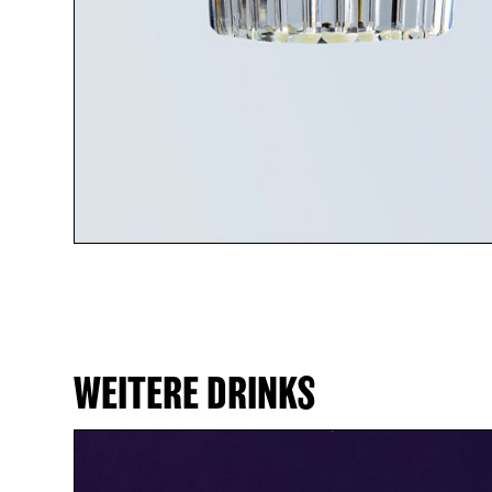
APERITIF
ALKOHOLFREI
TONICS & FILLER
ANNIVERSAIRE
SIRUP
WEITERE DRINKS
PACKAGES