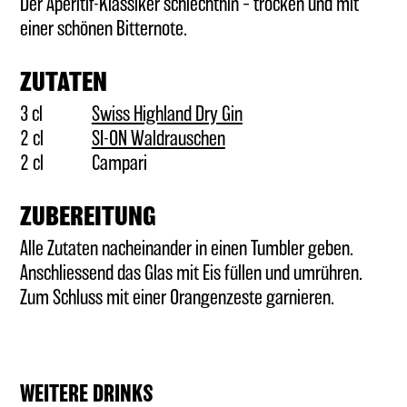
Der Aperitif-Klassiker schlechthin – trocken und mit
einer schönen Bitternote.
GUTSCHEINE
ZUTATEN
(BAR-) ZUBEHÖR
3 cl
Swiss Highland Dry Gin
2 cl
SI-ON Waldrauschen
2 cl
Campari
ZUBEREITUNG
Alle Zutaten nacheinander in einen Tumbler geben.
Anschliessend das Glas mit Eis füllen und umrühren.
Zum Schluss mit einer Orangenzeste garnieren.
WEITERE DRINKS