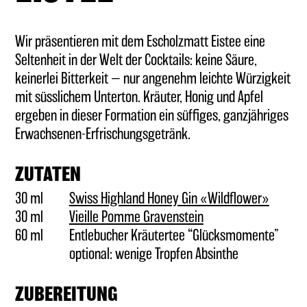
GUTSCHEINE
Wir präsentieren mit dem Escholzmatt Eistee eine
Seltenheit in der Welt der Cocktails: keine Säure,
(BAR-) ZUBEHÖR
keinerlei Bitterkeit — nur angenehm leichte Würzigkeit
mit süsslichem Unterton. Kräuter, Honig und Apfel
ergeben in dieser Formation ein süffiges, ganzjähriges
Erwachsenen-Erfrischungsgetränk.
ZUTATEN
30 ml
Swiss Highland Honey Gin «Wildflower»
30 ml
Vieille Pomme Gravenstein
60 ml
Entlebucher Kräutertee “Glücksmomente”
optional: wenige Tropfen Absinthe
ZUBEREITUNG